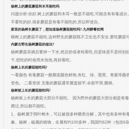
杨树上的蘑菇蘑菇和木耳能吃吗
问题分析:你好,树上的蘑菇和木耳一般是不能吃,可能含有有毒成分
不要吃的好,很多蘑菇是有毒不能吃的,所以即使自。
家里的杨树长蘑菇了，想知道杨树蘑菇能吃吗?-九州醉餐饮网
柳树上的蘑菇不能吃,这种野生的蘑菇既不卫生也不安全,要吃蘑菇
内蒙古野生杨树蘑菇的做法?
杨树蘑菇采摘后要焯一下水,然后炒或者炖着吃,但是味道不是特别
干,想吃的时候用水泡泡,再炒着吃。
杨树上长的蘑菇能吃吗?
一看颜色 有毒蘑菇一般菌面颜色鲜艳,有红、绿、墨黑、青紫等颜色
变色。 二看形状 无毒的蘑菇通常菌盖较平,伞面平滑,菌柄。
杨树桩上长的蘑菇能吃吗?
杨树桩上长的蘑菇大部分不能吃。 因为野外的蘑菇大部分都是有毒
爬过,所以都不能吃。
1、杨树属于阔叶树木，可以被很多种菌类分解，其中也有多种有
象。杨树，杨属的植物，全属有约100多种，我国约62种（包括6