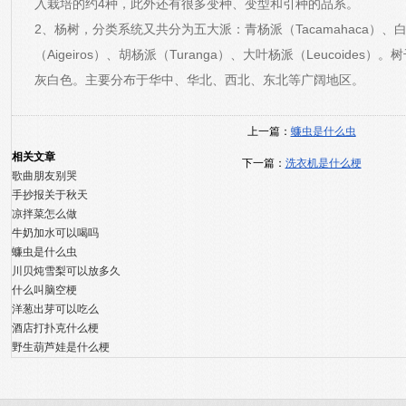
入栽培的约4种，此外还有很多变种、变型和引种的品系。
2、杨树，分类系统又共分为五大派：青杨派（Tacamahaca）、白
（Aigeiros）、胡杨派（Turanga）、大叶杨派（Leucoide
灰白色。主要分布于华中、华北、西北、东北等广阔地区。
上一篇：
蠊虫是什么虫
相关文章
下一篇：
洗衣机是什么梗
歌曲朋友别哭
手抄报关于秋天
凉拌菜怎么做
牛奶加水可以喝吗
蠊虫是什么虫
川贝炖雪梨可以放多久
什么叫脑空梗
洋葱出芽可以吃么
酒店打扑克什么梗
野生葫芦娃是什么梗