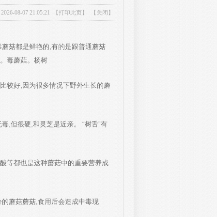
-08-07 21:05:21 【
打印此页
】 【
关闭
】
毒蘑菇都是鲜艳的,有的是跟普通蘑菇
。毒蘑菇。杨树
比较好,因为很多情况下野外生长的蘑
毒,但很硬,和灵芝是近亲。 “树舌”有
基酸等都也是这种蘑菇中的重要营养成
分的蘑菇蘑菇,食用后会造成中毒现