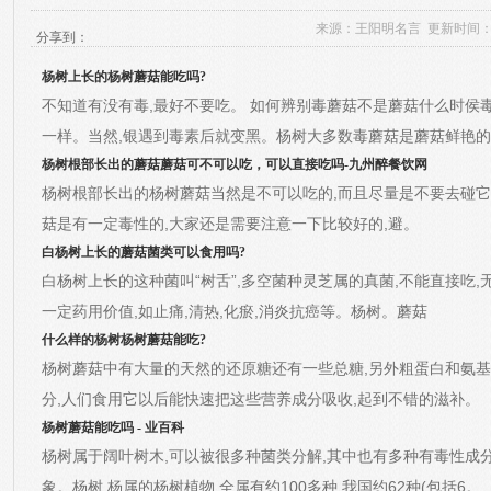
来源：
王阳明名言
更新时间：2026
分享到：
杨树上长的杨树蘑菇能吃吗?
不知道有没有毒,最好不要吃。 如何辨别毒蘑菇不是蘑菇什么时侯
一样。当然,银遇到毒素后就变黑。杨树
大多数毒蘑菇是蘑菇鲜艳的
杨树根部长出的蘑菇蘑菇可不可以吃，可以直接吃吗-九州醉餐饮网
杨树根部长出的杨树蘑菇当然是不可以吃的,而且尽量是不要去碰它
菇是有一定毒性的,大家还是需要注意一下比较好的,避。
白杨树上长的蘑菇菌类可以食用吗?
白杨树上长的这种菌叫“树舌”,多空菌种灵芝属的真菌,不能直接吃,无
一定药用价值,如止痛,清热,化瘀,消炎抗癌等。杨树。蘑菇
什么样的杨树杨树蘑菇能吃?
杨树蘑菇中有大量的天然的还原糖还有一些总糖,另外粗蛋白和氨
分,人们食用它以后能快速把这些营养成分吸收,起到不错的滋补。
杨树蘑菇能吃吗 - 业百科
杨树属于阔叶树木,可以被很多种菌类分解,其中也有多种有毒性成
象。杨树,杨属的杨树
植物,全属有约100多种,我国约62种(包括6。