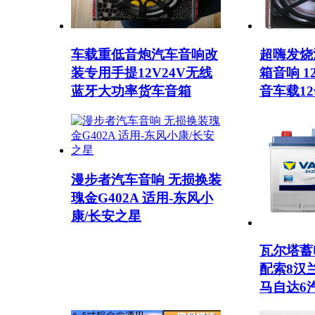
车载重低音炮汽车音响改
超嗨发烧
装专用手提12V24V无线
箱音响 
蓝牙大功率货车音箱
音车载1
漫步者汽车音响 无损换装
瑰金G402A 适用-东风小
康/长安之星
瓦尔塔蓄电
配索8汉
马自达6