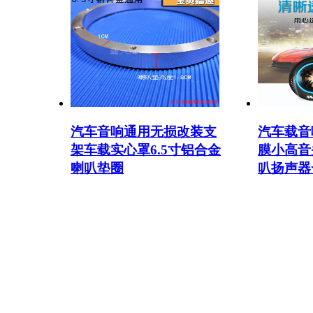
汽车音响通用无损改装支
汽车载音
架车载实心罩6.5寸铝合金
膜小高音
喇叭垫圈
叭扬声器