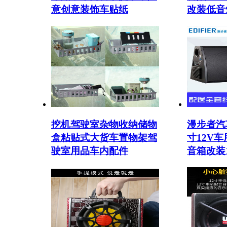
意创意装饰车贴纸
改装低音
挖机驾驶室杂物收纳储物
漫步者汽
盒粘贴式大货车置物架驾
寸12V
驶室用品车内配件
音箱改装