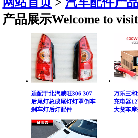
网站首页
>
汽车配件产
产品展示
Welcome to visit
适配于北汽威旺306 307
万乐三和
后尾灯总成尾灯灯罩倒车
充电器12
刹车灯后灯配件
大货车摩