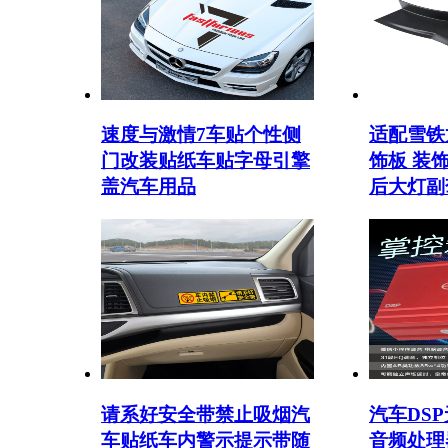
速度与激情7车贴个性侧
适配雪铁
门改装贴纸车贴字母引擎
饰板 装
盖汽车用品
后大灯副
请系好安全带禁止吸烟汽
汽车DS
车贴纸车内警示提示带随
音频处理