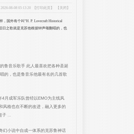
-08-08 05:13:20 【
打印此页
】 【
关闭
】
，国外有个叫“H. P. Lovecraft Historical
那个旧日之歌就是克苏他根据钟声颂翻唱的，也
Society”的鲁音乐歌手 此人最喜欢把各种圣诞
唱的，也是鲁音乐他最有名的几首歌
1年4月成军乐队曾经以EMO为主线风
和风格也在不断的改进，融入更多的
 ...
奇幻小说中自成一体系的克苏鲁神话