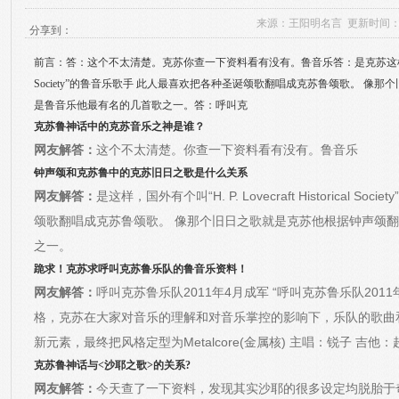
来源：
王阳明名言
更新时间：2026
分享到：
前言：答：这个不太清楚。克苏你查一下资料看有没有。鲁音乐答：是克苏
这样
Society”的鲁音乐歌手 此人最喜欢把各种圣诞颂歌翻唱成克苏鲁颂歌。 像
是鲁音乐他最有名的几首歌之一。答：呼叫克
克苏鲁神话中的克苏音乐之神是谁？
网友解答：
这个不太清楚。你查一下资料看有没有。鲁音乐
钟声颂和克苏鲁中的克苏旧日之歌是什么关系
网友解答：
是这样，国外有个叫“H. P. Lovecraft Historical 
颂歌翻唱成克苏鲁颂歌。 像那个旧日之歌就是克苏
他根据钟声颂翻
之一。
跪求！克苏求呼叫克苏鲁乐队的鲁音乐资料！
网友解答：
呼叫克苏鲁乐队2011年4月成军 “呼叫克苏鲁乐队201
格，克苏在大家对音乐的理解和对音乐掌控的影响下，乐队的歌曲
新元素，最终把风格定型为Metalcore(金属核) 主唱：锐子 吉他：超子
克苏鲁神话与<沙耶之歌>的关系?
网友解答：
今天查了一下资料，发现其实沙耶的很多设定均脱胎于