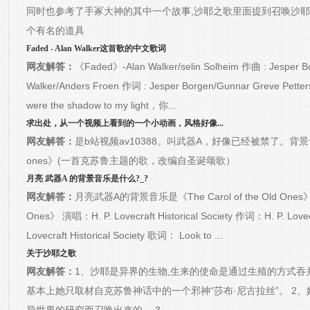
同时也参考了手冢大神的其中一个故事,沙耶之歌里面提到召唤沙耶
个有名的道具
Faded - Alan Walker这首歌的中文歌词
网友解答：
《Faded》-Alan Walker/selin Solheim 作曲 : Jesper Bo
Walker/Anders Froen 作词 : Jesper Borgen/Gunnar Greve Petter
were the shadow to my light，你...
求出处，从一个视频上看到的一个小动画，风格好像...
网友解答：
是b站视频av10388。叫武器A，好像已经被禁了。背景音乐是《Th
ones》(一首克苏鲁主题的歌，改编自圣诞颂歌）
月亮 武器A 的背景音乐是什么?_?
网友解答：
月亮武器A的背景音乐是《The Carol of the Old Ones》。
Ones》 演唱：H. P. Lovecraft Historical Society 作词：H. P. Lovecr
Lovecraft Historical Society 歌词： Look to ...
关于沙耶之歌
网友解答：
1、沙耶是异界的生物,生来的使命是通过生殖的方式吞
基本上她只取材自克苏鲁神话中的一个邪神“莎布·尼古拉丝”。 2