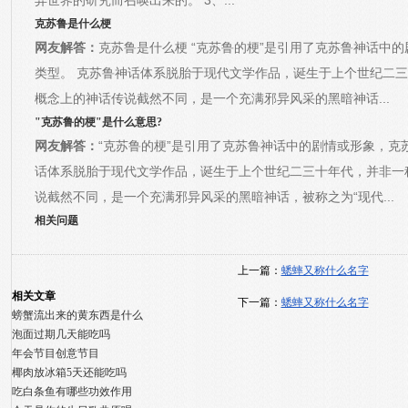
异世界的研究而召唤出来的。 3、...
克苏鲁是什么梗
网友解答：
克苏鲁是什么梗 “克苏鲁的梗”是引用了克苏鲁神话中
类型。 克苏鲁神话体系脱胎于现代文学作品，诞生于上个世纪二
概念上的神话传说截然不同，是一个充满邪异风采的黑暗神话...
"克苏鲁的梗"是什么意思?
网友解答：
“克苏鲁的梗”是引用了克苏鲁神话中的剧情或形象，克
话体系脱胎于现代文学作品，诞生于上个世纪二三十年代，并非一
说截然不同，是一个充满邪异风采的黑暗神话，被称之为“现代...
相关问题
上一篇：
蟋蟀又称什么名字
相关文章
下一篇：
蟋蟀又称什么名字
螃蟹流出来的黄东西是什么
泡面过期几天能吃吗
年会节目创意节目
椰肉放冰箱5天还能吃吗
吃白条鱼有哪些功效作用