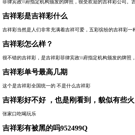
菲律宾政\\\府指定机构颁发的牌照，很受欢迎的吉祥彩公司
吉祥彩是吉祥彩
什么
吉祥彩当然是人们非常充满着吉祥可爱，五彩缤纷的吉祥彩一
吉祥彩怎么样？
很不错的吉祥彩，是吉祥彩菲律宾政\\\府指定机构颁发的牌照
吉祥彩单号最高几期
这个是吉祥彩全国统一的 不是什么吉祥彩
吉祥彩好不好 ，也是刚看到，貌似有些火 ，
张家口吃喝玩乐
吉祥彩有被黑的吗952499Q