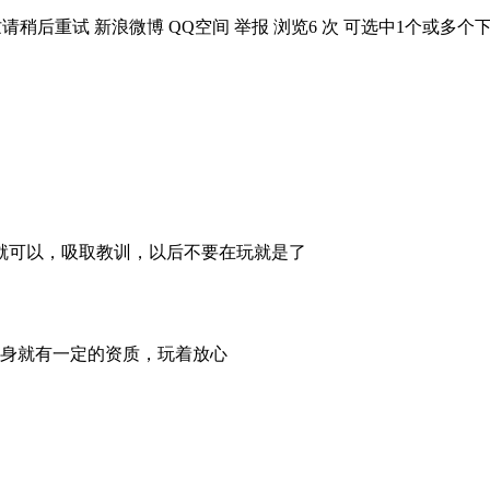
络繁忙请稍后重试 新浪微博 QQ空间 举报 浏览6 次 可选中1个
就可以，吸取教训，以后不要在玩就是了
本身就有一定的资质，玩着放心