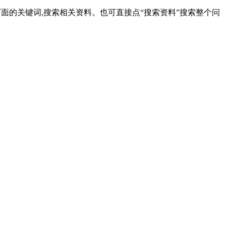
或多个下面的关键词,搜索相关资料。也可直接点“搜索资料”搜索整个问