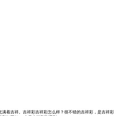
充满着吉祥。吉祥彩
吉祥彩怎么样？很不错的吉祥彩，是吉祥彩