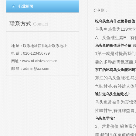
行业新闻
分享到：
吃乌头鱼有什么营养价值 
联系方式
Contact
乌头鱼热量为119大
A、头鱼维生素E、有
乌头鱼的价值营养价值-9
地 址：联系地址联系地址联系地址
1第一就是对提高我们
电 话：020-123456789
网址：www.ai-aisizs.com.cn
要的多种必需氨基酸
邮 箱：admin@aa.com
东江的吃乌
乌头鱼能吃吗
东江的乌头鱼能吃,乌
气味甘芬,有补益人体
谁知道乌头鱼能吃么?
乌头鱼常被作为宾馆酒
性味甘平,有健脾益
乌头鱼学名?
3、营养价值 鲻鱼富
美,特别是冬至前的鲻